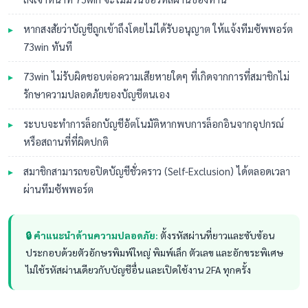
หากสงสัยว่าบัญชีถูกเข้าถึงโดยไม่ได้รับอนุญาต ให้แจ้งทีมซัพพอร์ต
73win ทันที
73win ไม่รับผิดชอบต่อความเสียหายใดๆ ที่เกิดจากการที่สมาชิกไม่
รักษาความปลอดภัยของบัญชีตนเอง
ระบบจะทำการล็อกบัญชีอัตโนมัติหากพบการล็อกอินจากอุปกรณ์
หรือสถานที่ที่ผิดปกติ
สมาชิกสามารถขอปิดบัญชีชั่วคราว (Self-Exclusion) ได้ตลอดเวลา
ผ่านทีมซัพพอร์ต
🔒 คำแนะนำด้านความปลอดภัย:
ตั้งรหัสผ่านที่ยาวและซับซ้อน
ประกอบด้วยตัวอักษรพิมพ์ใหญ่ พิมพ์เล็ก ตัวเลข และอักขระพิเศษ
ไม่ใช้รหัสผ่านเดียวกับบัญชีอื่น และเปิดใช้งาน 2FA ทุกครั้ง