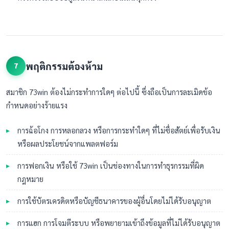
พฤติกรรมต้องห้าม
7
สมาชิก 73win ต้องไม่กระทำการใดๆ ต่อไปนี้ ซึ่งถือเป็นการละเมิดข้อ
กำหนดอย่างร้ายแรง
การฉ้อโกง การหลอกลวง หรือการกระทำใดๆ ที่ไม่ซื่อสัตย์เพื่อรับเงิน
หรือผลประโยชน์จากแพลตฟอร์ม
การฟอกเงิน หรือใช้ 73win เป็นช่องทางในการทำธุรกรรมที่ผิด
กฎหมาย
การใช้บัตรเครดิตหรือบัญชีธนาคารของผู้อื่นโดยไม่ได้รับอนุญาต
การแฮก การโจมตีระบบ หรือพยายามเข้าถึงข้อมูลที่ไม่ได้รับอนุญาต