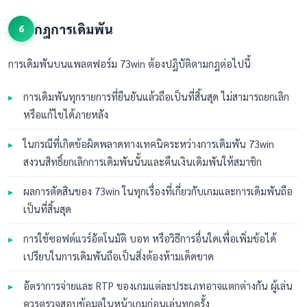
กฎการเดิมพัน
6
การเดิมพันบนแพลตฟอร์ม 73win ต้องปฏิบัติตามกฎต่อไปนี้
การเดิมพันทุกรายการที่ยืนยันแล้วถือเป็นที่สิ้นสุด ไม่สามารถยกเลิก
หรือแก้ไขได้ภายหลัง
ในกรณีที่เกิดข้อผิดพลาดทางเทคนิคระหว่างการเดิมพัน 73win
สงวนสิทธิ์ยกเลิกการเดิมพันนั้นและคืนเงินเดิมพันให้สมาชิก
ผลการตัดสินของ 73win ในทุกเรื่องที่เกี่ยวกับเกมและการเดิมพันถือ
เป็นที่สิ้นสุด
การใช้ซอฟต์แวร์อัตโนมัติ บอท หรือวิธีการอื่นใดเพื่อเพิ่มข้อได้
เปรียบในการเดิมพันถือเป็นสิ่งต้องห้ามเด็ดขาด
อัตราการจ่ายและ RTP ของเกมแต่ละประเภทอาจแตกต่างกัน ผู้เล่น
ควรตรวจสอบข้อมูลในหน้าเกมก่อนเล่นทุกครั้ง