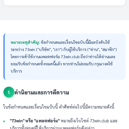
หมายเหตุสำคัญ:
ข้อกำหนดและเงื่อนไขฉบับนี้มีผลบังคับใช้
ระหว่าง 73win ("บริษัท", "เรา") กับผู้ใช้บริการ ("ท่าน", "สมาชิก")
โดยการเข้าใช้งานแพลตฟอร์ม 73win.club ถือว่าท่านได้อ่านและ
ยอมรับข้อกำหนดทั้งหมดนี้แล้ว หากท่านไม่ยอมรับ กรุณางดใช้
บริการ
คำนิยามและการตีความ
1
ในข้อกำหนดและเงื่อนไขฉบับนี้ คำศัพท์ต่อไปนี้มีความหมายดังนี้
"73win" หรือ "แพลตฟอร์ม"
หมายถึงเว็บไซต์ 73win.club และ
บริการทั้งหมดที่ให้บริการผ่านแพลตฟอร์มดังกล่าว