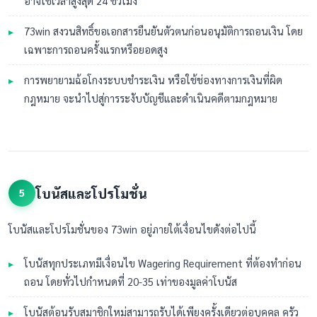
อาจใช้เวลาสูงสุด 24 ชั่วโมง
73win สงวนสิทธิ์ขอเอกสารยืนยันตัวตนก่อนอนุมัติการถอนเงิน โดย
เฉพาะการถอนครั้งแรกหรือยอดสูง
การพยายามฉ้อโกงระบบชำระเงิน หรือใช้ช่องทางการเงินที่ผิด
กฎหมาย จะนำไปสู่การระงับบัญชีและดำเนินคดีตามกฎหมาย
โบนัสและโปรโมชั่น
5
โบนัสและโปรโมชั่นของ 73win อยู่ภายใต้เงื่อนไขดังต่อไปนี้
โบนัสทุกประเภทมีเงื่อนไข Wagering Requirement ที่ต้องทำก่อน
ถอน โดยทั่วไปกำหนดที่ 20-35 เท่าของมูลค่าโบนัส
โบนัสต้อนรับสมาชิกใหม่สามารถรับได้เพียงครั้งเดียวต่อบุคคล ครัว