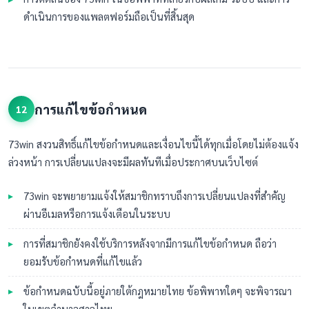
ดำเนินการของแพลตฟอร์มถือเป็นที่สิ้นสุด
การแก้ไขข้อกำหนด
12
73win สงวนสิทธิ์แก้ไขข้อกำหนดและเงื่อนไขนี้ได้ทุกเมื่อโดยไม่ต้องแจ้ง
ล่วงหน้า การเปลี่ยนแปลงจะมีผลทันทีเมื่อประกาศบนเว็บไซต์
73win จะพยายามแจ้งให้สมาชิกทราบถึงการเปลี่ยนแปลงที่สำคัญ
ผ่านอีเมลหรือการแจ้งเตือนในระบบ
การที่สมาชิกยังคงใช้บริการหลังจากมีการแก้ไขข้อกำหนด ถือว่า
ยอมรับข้อกำหนดที่แก้ไขแล้ว
ข้อกำหนดฉบับนี้อยู่ภายใต้กฎหมายไทย ข้อพิพาทใดๆ จะพิจารณา
ในเขตอำนาจศาลไทย