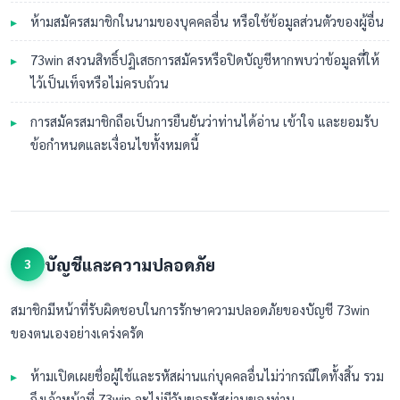
ห้ามสมัครสมาชิกในนามของบุคคลอื่น หรือใช้ข้อมูลส่วนตัวของผู้อื่น
73win สงวนสิทธิ์ปฏิเสธการสมัครหรือปิดบัญชีหากพบว่าข้อมูลที่ให้
ไว้เป็นเท็จหรือไม่ครบถ้วน
การสมัครสมาชิกถือเป็นการยืนยันว่าท่านได้อ่าน เข้าใจ และยอมรับ
ข้อกำหนดและเงื่อนไขทั้งหมดนี้
บัญชีและความปลอดภัย
3
สมาชิกมีหน้าที่รับผิดชอบในการรักษาความปลอดภัยของบัญชี 73win
ของตนเองอย่างเคร่งครัด
ห้ามเปิดเผยชื่อผู้ใช้และรหัสผ่านแก่บุคคลอื่นไม่ว่ากรณีใดทั้งสิ้น รวม
ถึงเจ้าหน้าที่ 73win จะไม่มีวันขอรหัสผ่านของท่าน