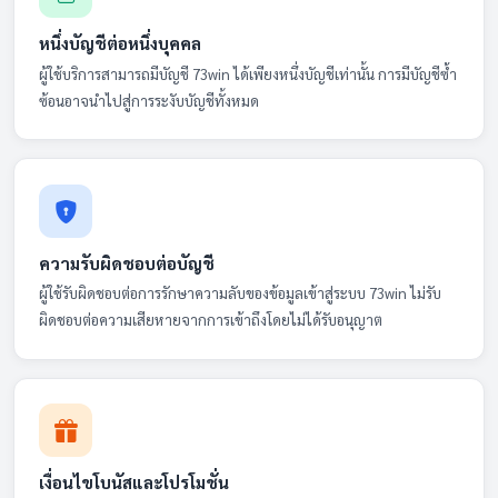
หนึ่งบัญชีต่อหนึ่งบุคคล
ผู้ใช้บริการสามารถมีบัญชี 73win ได้เพียงหนึ่งบัญชีเท่านั้น การมีบัญชีซ้ำ
ซ้อนอาจนำไปสู่การระงับบัญชีทั้งหมด
ความรับผิดชอบต่อบัญชี
ผู้ใช้รับผิดชอบต่อการรักษาความลับของข้อมูลเข้าสู่ระบบ 73win ไม่รับ
ผิดชอบต่อความเสียหายจากการเข้าถึงโดยไม่ได้รับอนุญาต
เงื่อนไขโบนัสและโปรโมชั่น