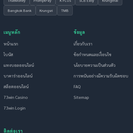
TrueMoney
PromptPay
K PLUS
SCB Easy
Krungthai
Bangkok Bank
Krungsri
TMB
เมนูหลัก
ข้อมูล
หน้าแรก
เกี่ยวกับเรา
โบนัส
ข้อกำหนดและเงื่อนไข
แทงบอลออนไลน์
นโยบายความเป็นส่วนตัว
บาคาร่าออนไลน์
การพนันอย่างมีความรับผิดชอบ
สล็อตออนไลน์
FAQ
73win Casino
Sitemap
73win Login
ติดต่อเรา