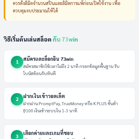
ควรตั้งลิมิตจำนวนสปินและลิมิตการแพ้ก่อนเปิดใช้งาน เพื่อ
ควบคุมงบประมาณให้ได้
วิธีเริ่มต้นเล่นสล็อต
กับ 73win
สมัครและล็อกอิน 73win
1
สมัครสมาชิกใช้เวลาไม่ถึง 2 นาที กรอกข้อมูลพื้นฐาน รับ
โบนัสต้อนรับทันที
ฝากเงินเข้าวอลเล็ต
2
ฝากผ่าน PromptPay, TrueMoney หรือ K PLUS ขั้นต่ำ
฿100 เงินเข้าระบบใน 1-3 นาที
เลือกค่ายและเกมที่ชอบ
3