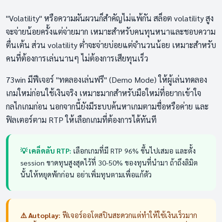
"Volatility" หรือความผันผวนก็สำคัญไม่แพ้กัน สล็อต volatility สูง
จะจ่ายน้อยครั้งแต่จ่ายมาก เหมาะสำหรับคนทุนหนาและชอบความ
ตื่นเต้น ส่วน volatility ต่ำจะจ่ายบ่อยแต่จำนวนน้อย เหมาะสำหรับ
คนที่ต้องการเล่นนานๆ ไม่ต้องการเสียทุนเร็ว
73win มีฟีเจอร์ "ทดลองเล่นฟรี" (Demo Mode) ให้ผู้เล่นทดลอง
เกมใหม่ก่อนใช้เงินจริง เหมาะมากสำหรับมือใหม่ที่อยากเข้าใจ
กลไกเกมก่อน นอกจากนี้ยังมีระบบค้นหาเกมตามชื่อหรือค่าย และ
ฟิลเตอร์ตาม RTP ให้เลือกเกมที่ต้องการได้ทันที
💡 เคล็ดลับ RTP:
เลือกเกมที่มี RTP 96% ขึ้นไปเสมอ และตั้ง
session ขาดทุนสูงสุดไว้ที่ 30-50% ของทุนที่นำมา ถ้าถึงลิมิต
นั้นให้หยุดพักก่อน อย่าเพิ่มทุนตามเพื่อแก้ตัว
⚠️ Autoplay:
ฟีเจอร์ออโตสปินสะดวกแต่ทำให้ใช้เงินเร็วมาก