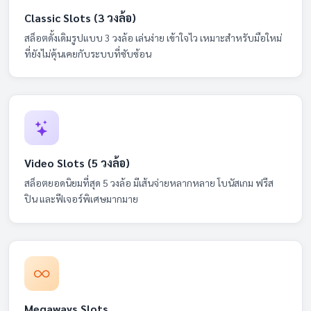
Classic Slots (3 วงล้อ)
สล็อตดั้งเดิมรูปแบบ 3 วงล้อ เล่นง่าย เข้าใจไว เหมาะสำหรับมือใหม่
ที่ยังไม่คุ้นเคยกับระบบที่ซับซ้อน
Video Slots (5 วงล้อ)
สล็อตยอดนิยมที่สุด 5 วงล้อ มีเส้นจ่ายหลากหลาย โบนัสเกม ฟรีส
ปิน และฟีเจอร์พิเศษมากมาย
Megaways Slots