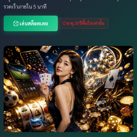
รวดเร็วภายใน 5 นาที
เล่นสล็อตเลย
อายุ 20 ปีขึ้นไปเท่านั้น