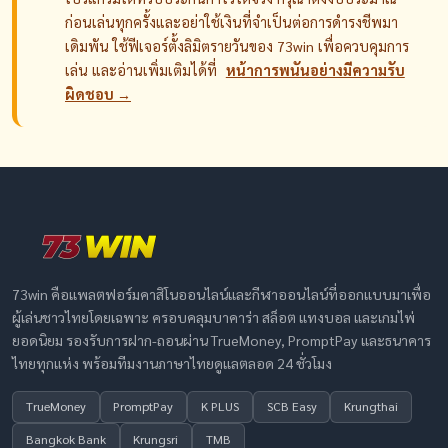
ก่อนเล่นทุกครั้งและอย่าใช้เงินที่จำเป็นต่อการดำรงชีพมา
เดิมพัน ใช้ฟีเจอร์ตั้งลิมิตรายวันของ 73win เพื่อควบคุมการ
เล่น และอ่านเพิ่มเติมได้ที่
หน้าการพนันอย่างมีความรับ
ผิดชอบ →
73win คือแพลตฟอร์มคาสิโนออนไลน์และกีฬาออนไลน์ที่ออกแบบมาเพื่อ
ผู้เล่นชาวไทยโดยเฉพาะ ครอบคลุมบาคาร่า สล็อต แทงบอล และเกมไพ่
ยอดนิยม รองรับการฝาก-ถอนผ่าน TrueMoney, PromptPay และธนาคาร
ไทยทุกแห่ง พร้อมทีมงานภาษาไทยดูแลตลอด 24 ชั่วโมง
TrueMoney
PromptPay
K PLUS
SCB Easy
Krungthai
Bangkok Bank
Krungsri
TMB