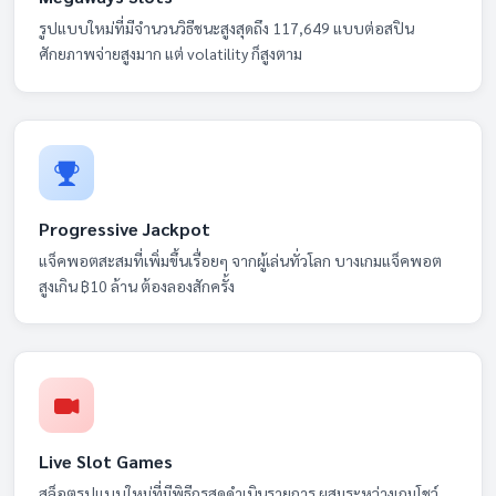
รูปแบบใหม่ที่มีจำนวนวิธีชนะสูงสุดถึง 117,649 แบบต่อสปิน
ศักยภาพจ่ายสูงมาก แต่ volatility ก็สูงตาม
Progressive Jackpot
แจ็คพอตสะสมที่เพิ่มขึ้นเรื่อยๆ จากผู้เล่นทั่วโลก บางเกมแจ็คพอต
สูงเกิน ฿10 ล้าน ต้องลองสักครั้ง
Live Slot Games
สล็อตรูปแบบใหม่ที่มีพิธีกรสดดำเนินรายการ ผสมระหว่างเกมโชว์