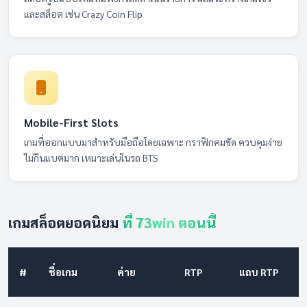
และสล็อต เช่น Crazy Coin Flip
Mobile-First Slots
เกมที่ออกแบบมาสำหรับมือถือโดยเฉพาะ กราฟิกคมชัด ควบคุมง่าย
ไม่กินแบตมาก เหมาะเล่นในรถ BTS
เกมสล็อตยอดนิยม
ที่ 73win ตอนนี้
#
ชื่อเกม
ค่าย
RTP
แถบ RTP