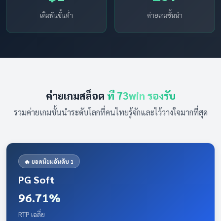
เดิมพันขั้นต่ำ
ค่ายเกมชั้นนำ
ค่ายเกมสล็อต
ที่ 73win รองรับ
รวมค่ายเกมชั้นนำระดับโลกที่คนไทยรู้จักและไว้วางใจมากที่สุด
🔥 ยอดนิยมอันดับ 1
PG Soft
96.71%
RTP เฉลี่ย