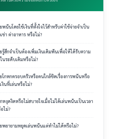
ยพนันโดยใช้เงินที่ตั้งใจไว้สำหรับค่าใช้จ่ายจำเป็น
าเช่า ค่าอาหาร หรือไม่?
รู้สึกจำเป็นต้องเพิ่มเงินเดิมพันเพื่อให้ได้รับความ
้นในระดับเดิมหรือไม่?
ยโกหกครอบครัวหรือคนใกล้ชิดเรื่องการพนันหรือ
งินที่เล่นหรือไม่?
สึกหงุดงิดหรือไม่สบายใจเมื่อไม่ได้เล่นพนันเป็นเวลา
อไม่?
ยพยายามหยุดเล่นพนันแต่ทำไม่ได้หรือไม่?