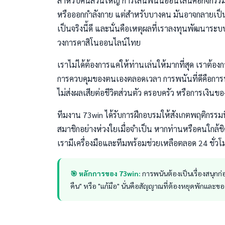
สำหรับคนส่วนใหญ่ การเล่นพนันออนไลน์คือกิจกรรม
หรือออกกำลังกาย แต่สำหรับบางคน มันอาจกลายเป็น
เป็นจริงนี้ดี และนั่นคือเหตุผลที่เราลงทุนพัฒนาระบ
วงการคาสิโนออนไลน์ไทย
เราไม่ได้ต้องการแค่ให้ท่านเล่นให้มากที่สุด เราต้อง
การควบคุมของตนเองตลอดเวลา การพนันที่ดีคือการพน
ไม่ส่งผลเสียต่อชีวิตส่วนตัว ครอบครัว หรือการเงินข
ทีมงาน 73win ได้รับการฝึกอบรมให้สังเกตพฤติกรรม
สมาชิกอย่างห่วงใยเมื่อจำเป็น หากท่านหรือคนใกล้ชิดร
เรามีเครื่องมือและทีมพร้อมช่วยเหลือตลอด 24 ชั่วโ
🎯 หลักการของ 73win:
การพนันต้องเป็นเรื่องสนุกก่อน
คืน" หรือ "แก้มือ" นั่นคือสัญญาณที่ต้องหยุดพักและข