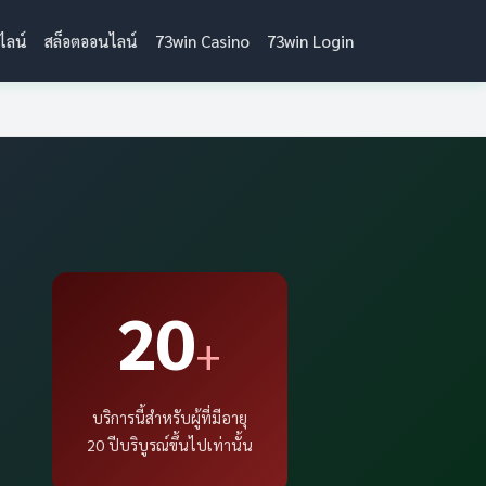
ไลน์
สล็อตออนไลน์
73win Casino
73win Login
20
+
บริการนี้สำหรับผู้ที่มีอายุ
20 ปีบริบูรณ์ขึ้นไปเท่านั้น