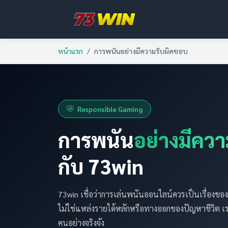
หน้าแรก
การพนันอย่างมีความรับผิดชอบ
Responsible Gaming
การพนัน
อย่างมีคว
กับ 73win
73win เชื่อว่าการเล่นพนันออนไลน์ควรเป็นเรื่องข
ไม่ใช่แหล่งรายได้หลักหรือทางออกของปัญหาชีวิต เรา
คนอย่างจริงจัง