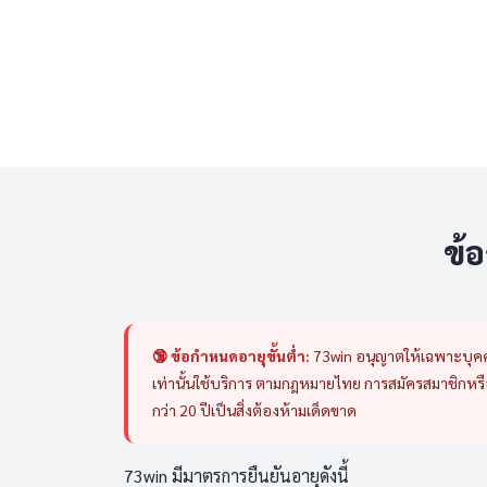
ข้
🔞 ข้อกำหนดอายุขั้นต่ำ:
73win อนุญาตให้เฉพาะบุคคลท
เท่านั้นใช้บริการ ตามกฎหมายไทย การสมัครสมาชิกหรือ
กว่า 20 ปีเป็นสิ่งต้องห้ามเด็ดขาด
73win มีมาตรการยืนยันอายุดังนี้