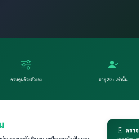
ควบคุมด้วยตัวเอง
อายุ 20+ เท่านั้น
ม
ตรวจ
ตอบคำถามเหล