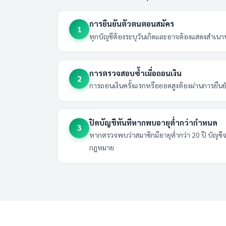
การยืนยันตัวตนตอนสมัคร
1
ทุกบัญชีต้องระบุวันเกิดและอาจต้องแสดงสำเน
การตรวจสอบซ้ำเมื่อถอนเงิน
2
การถอนเงินครั้งแรกหรือยอดสูงต้องผ่านการยืนยั
ปิดบัญชีทันทีหากพบอายุต่ำกว่ากำหนด
3
หากตรวจพบว่าสมาชิกมีอายุต่ำกว่า 20 ปี บัญช
กฎหมาย