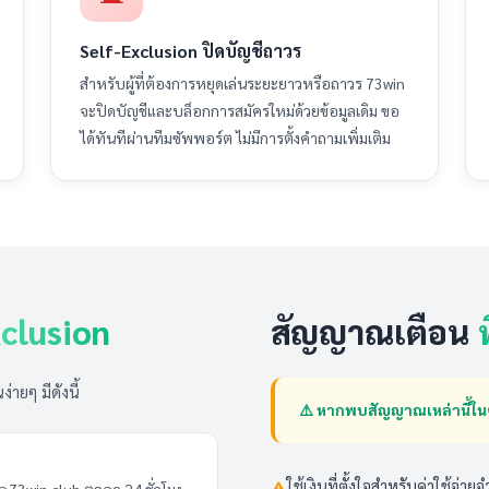
Self-Exclusion ปิดบัญชีถาวร
สำหรับผู้ที่ต้องการหยุดเล่นระยะยาวหรือถาวร 73win
จะปิดบัญชีและบล็อกการสมัครใหม่ด้วยข้อมูลเดิม ขอ
ได้ทันทีผ่านทีมซัพพอร์ต ไม่มีการตั้งคำถามเพิ่มเติม
xclusion
สัญญาณเตือน
่ายๆ มีดังนี้
⚠️ หากพบสัญญาณเหล่านี้ใน
ใช้เงินที่ตั้งใจสำหรับค่าใช้จ่า
@73win.club
ตลอด 24 ชั่วโมง