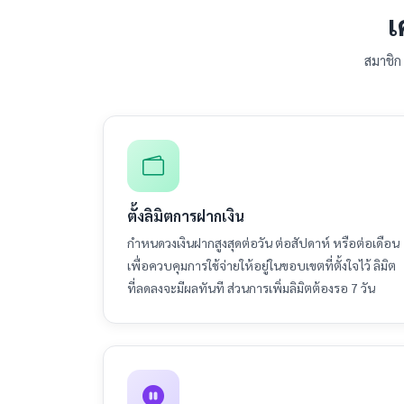
เ
สมาชิก 
ตั้งลิมิตการฝากเงิน
กำหนดวงเงินฝากสูงสุดต่อวัน ต่อสัปดาห์ หรือต่อเดือน
เพื่อควบคุมการใช้จ่ายให้อยู่ในขอบเขตที่ตั้งใจไว้ ลิมิต
ที่ลดลงจะมีผลทันที ส่วนการเพิ่มลิมิตต้องรอ 7 วัน