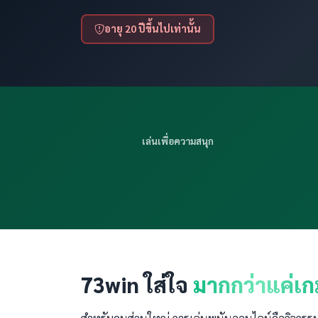
อายุ 20 ปีขึ้นไปเท่านั้น
เล่นเพื่อความสนุก
73win ใส่ใจ
มากกว่าแค่เก